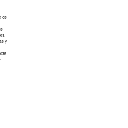
o de
de
tes.
as y
ncia
o