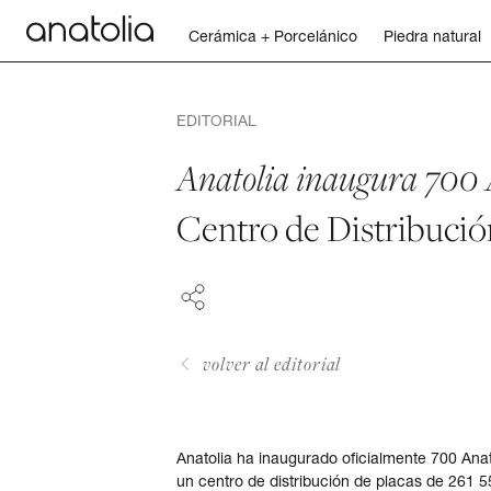
Cerámica + Porcelánico
Piedra natural
Cerámica + Porcelánico
EDITORIAL
Piedra natural
Anatolia inaugura 700 
FACEBOOK
Centro de Distribució
Placa sinterizada
PINTEREST
LINKEDIN
Mosaicos
Accesorios
volver al editorial
Descubra
Anatolia ha inaugurado oficialmente 700 Anat
Revista
un centro de distribución de placas de 261 