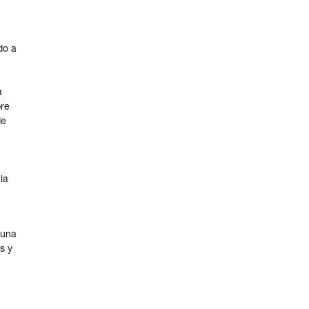
do a
a
bre
de
la
 una
s y