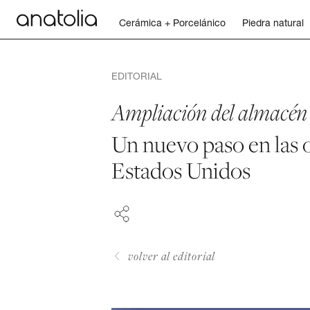
Cerámica + Porcelánico
Piedra natural
Cerámica + Porcelánico
EDITORIAL
Piedra natural
Ampliación del almacén
Un nuevo paso en las 
Placa sinterizada
FACEBOOK
Estados Unidos
PINTEREST
Mosaicos
LINKEDIN
Accesorios
volver al editorial
Descubra
Revista