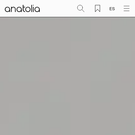
ES
Cerámica + Porcelánico
Piedra natural
Placa sinterizada
Mosaicos
Accesorios
Descubra
Revista