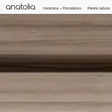
Cerámica + Porcelánico
Piedra natural
Cerámica + Porcelánico
Piedra natural
Placa sinterizada
Mosaicos
Accesorios
Descubra
Revista