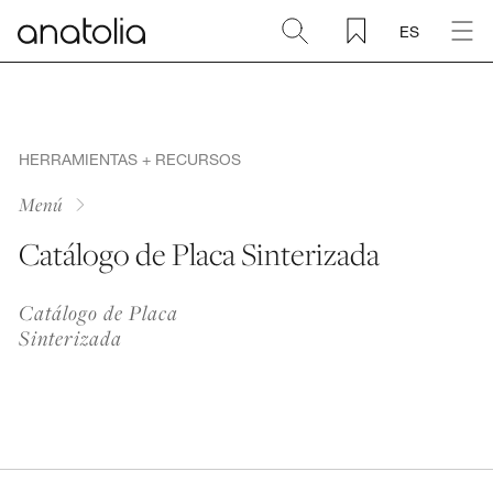
ES
Cerámica + Porcelánico
Piedra natural
HERRAMIENTAS + RECURSOS
Menú
Placa sinterizada
Catálogo de Placa Sinterizada
Mosaicos
Catálogo de Placa
Sinterizada
Accesorios
Descubra
Revista