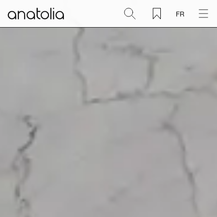
FR
Céramique + Porcelaine
Pierre naturelle
Dalle sintérisée
Mosaïques
Accessoires
Découvrir
Magazine