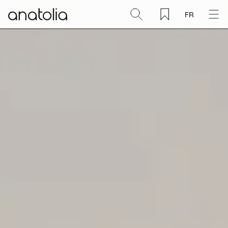
FR
Céramique + Porcelaine
Pierre naturelle
Dalle sintérisée
Mosaïques
Accessoires
Découvrir
Magazine