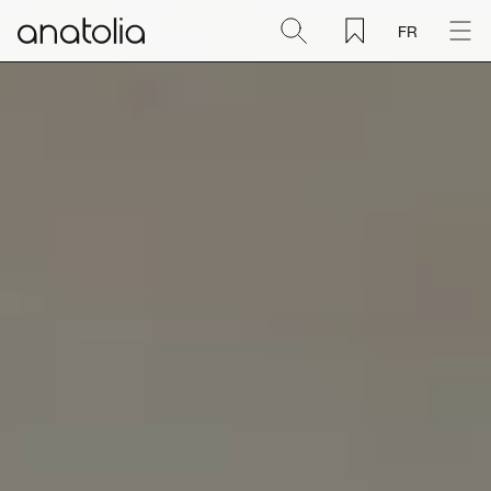
FR
Céramique + Porcelaine
Pierre naturelle
Dalle sintérisée
Mosaïques
Accessoires
Découvrir
Magazine