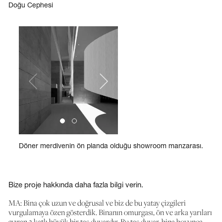
Doğu Cephesi
Döner merdivenin ön planda olduğu showroom manzarası.
Bize proje hakkında daha fazla bilgi verin.
MA: Bina çok uzun ve doğrusal ve biz de bu yatay çizgileri
vurgulamaya özen gösterdik. Binanın omurgası, ön ve arka yarıları
ayıran 3 katlı büyük bir taş duvardır. Bu taş duvar, bina boyunca