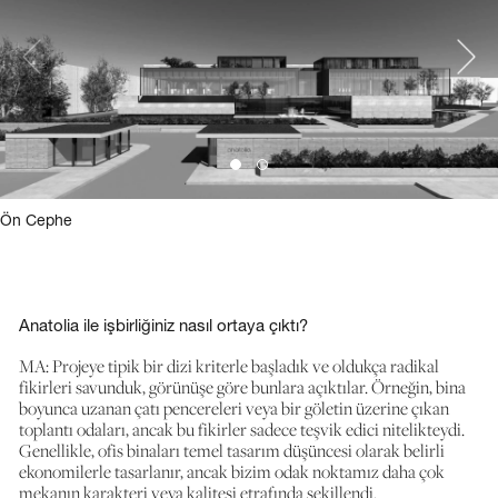
Ön Cephe
Anatolia ile işbirliğiniz nasıl ortaya çıktı?
MA: Projeye tipik bir dizi kriterle başladık ve oldukça radikal
fikirleri savunduk, görünüşe göre bunlara açıktılar. Örneğin, bina
boyunca uzanan çatı pencereleri veya bir göletin üzerine çıkan
toplantı odaları, ancak bu fikirler sadece teşvik edici nitelikteydi.
Genellikle, ofis binaları temel tasarım düşüncesi olarak belirli
ekonomilerle tasarlanır, ancak bizim odak noktamız daha çok
mekanın karakteri veya kalitesi etrafında şekillendi.