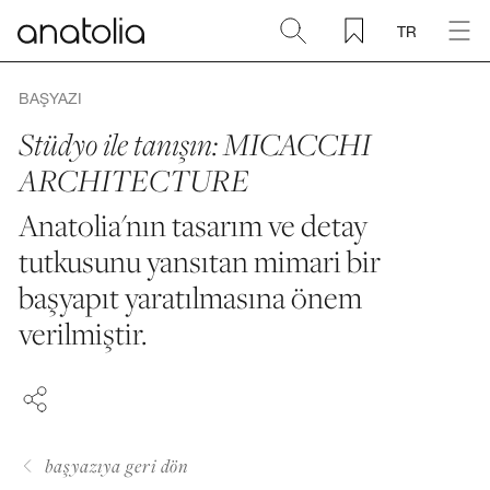
TR
Seramik + Porselen
BAŞYAZI
Stüdyo ile tanışın: MICACCHI
Doğal Taş
ARCHITECTURE
Anatolia'nın tasarım ve detay
Sinterlenmiş Plaka
tutkusunu yansıtan mimari bir
Aksesuarlar
başyapıt yaratılmasına önem
FACEBOOK
verilmiştir.
PINTEREST
Keşfet
LINKEDIN
Blog
başyazıya geri dön