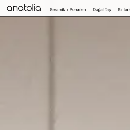
Seramik + Porselen
Doğal Taş
Sinter
Seramik + Porselen
Doğal Taş
Sinterlenmiş Plaka
Aksesuarlar
Keşfet
Blog