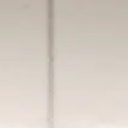
Giriş
Bize ulaşın
Abone Ol