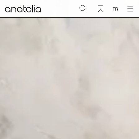
TR
Seramik + Porselen
Doğal Taş
Sinterlenmiş Plaka
Aksesuarlar
Keşfet
Blog