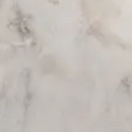
Giriş
Bize ulaşın
Abone Ol