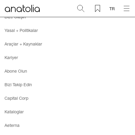
TR
Bize Ulaşın
Seramik + Porselen
Yasal + Politikalar
Doğal Taş
Araçlar + Kaynaklar
Kariyer
Sinterlenmiş Plaka
Abone Olun
Aksesuarlar
Bizi Takip Edin
Keşfet
Capital Corp
Kataloglar
Blog
Aeterna