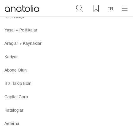
TR
Bize Ulaşın
Seramik + Porselen
Yasal + Politikalar
Doğal Taş
Araçlar + Kaynaklar
Kariyer
Sinterlenmiş Plaka
Abone Olun
Aksesuarlar
Bizi Takip Edin
Keşfet
Capital Corp
Kataloglar
Blog
Aeterna