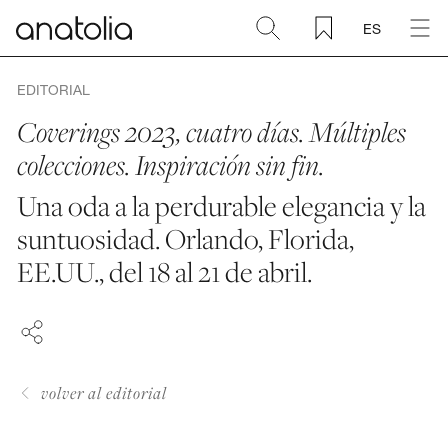
ES
Cerámica + Porcelánico
EDITORIAL
Coverings 2023, cuatro días. Múltiples
Piedra natural
colecciones. Inspiración sin fin.
Una oda a la perdurable elegancia y la
Placa sinterizada
suntuosidad. Orlando, Florida,
FACEBOOK
Mosaicos
EE.UU., del 18 al 21 de abril.
PINTEREST
LINKEDIN
Accesorios
Descubra
volver al editorial
Revista