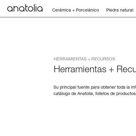
Cerámica + Porcelánico
Piedra natural
Cerámica + Porcelánico
Piedra natural
HERRAMIENTAS + RECURSOS
Placa sinterizada
Herramientas + Rec
Mosaicos
Su principal fuente para obtener toda la in
catálogo de Anatolia, folletos de producto
Accesorios
Descubra
Revista