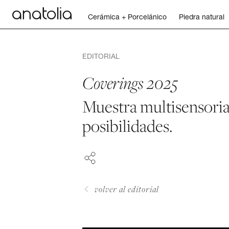
Cerámica + Porcelánico
Piedra natural
Cerámica + Porcelánico
EDITORIAL
Piedra natural
Coverings 2025
Muestra multisensoria
Placa sinterizada
FACEBOOK
posibilidades.
PINTEREST
Mosaicos
LINKEDIN
Accesorios
volver al editorial
Descubra
Revista