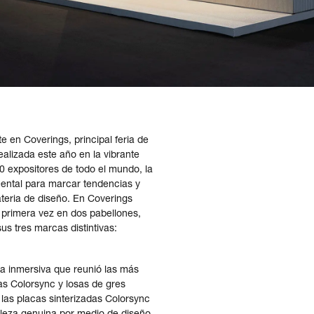
 en Coverings, principal feria de
ealizada este año en la vibrante
0 expositores de todo el mundo, la
ental para marcar tendencias y
ateria de diseño. En Coverings
r primera vez en dos pabellones,
s tres marcas distintivas:
cia inmersiva que reunió las más
as Colorsync y losas de gres
 las placas sinterizadas Colorsync
elleza genuina por medio de diseño