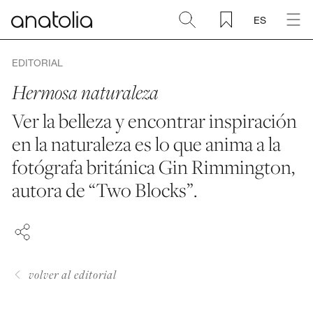
ES
Cerámica + Porcelánico
EDITORIAL
Hermosa naturaleza
Piedra natural
Ver la belleza y encontrar inspiración
en la naturaleza es lo que anima a la
Placa sinterizada
fotógrafa británica Gin Rimmington,
FACEBOOK
Mosaicos
autora de “Two Blocks”.
PINTEREST
LINKEDIN
Accesorios
Descubra
volver al editorial
Revista