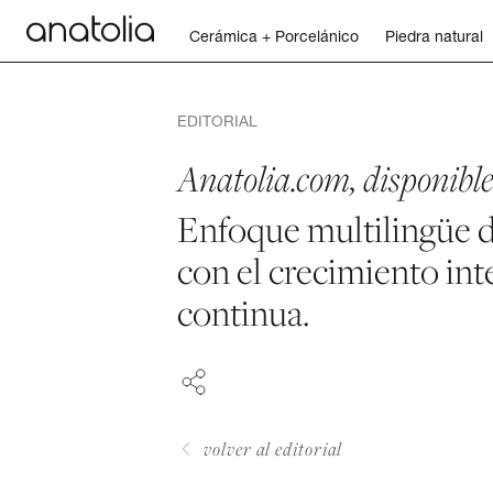
Cerámica + Porcelánico
Piedra natural
Cerámica + Porcelánico
EDITORIAL
Piedra natural
Anatolia.com, disponibl
Enfoque multilingüe 
Placa sinterizada
con el crecimiento int
FACEBOOK
Mosaicos
continua.
PINTEREST
Accesorios
LINKEDIN
Descubra
volver al editorial
Revista