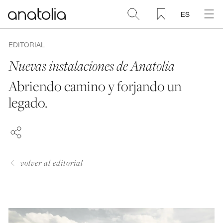
ES
Cerámica + Porcelánico
EDITORIAL
Nuevas instalaciones de Anatolia
Piedra natural
Abriendo camino y forjando un
FACEBOOK
legado.
Placa sinterizada
PINTEREST
LINKEDIN
Mosaicos
Accesorios
volver al editorial
Descubra
Revista