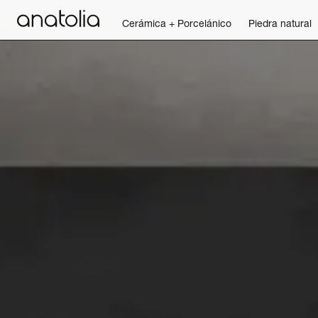
Cerámica + Porcelánico
Piedra natural
Cerámica + Porcelánico
Piedra natural
Placa sinterizada
Mosaicos
Accesorios
Descubra
Revista