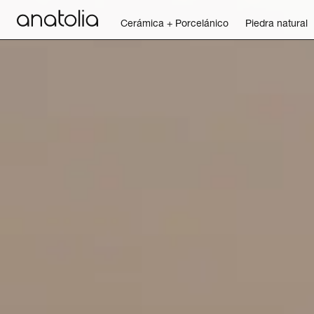
Cerámica + Porcelánico
Piedra natural
Cerámica + Porcelánico
Piedra natural
Placa sinterizada
Mosaicos
Accesorios
Descubra
Revista