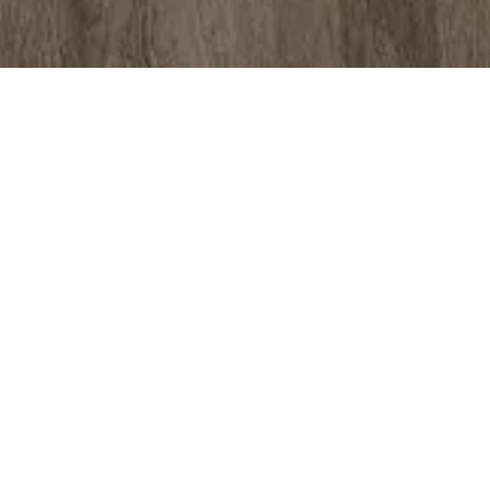
VINTAGEWOOD, PORCELÁNICO ESMALTADO.
Elegancia clásica y legado que trasciende
el tiempo.
FACEBOOK
El natural encanto atemporal de la madera
PINTEREST
recreado en porcelànico.
LINKEDIN
COLORES DISPONIBLES
(haga clic al pie)