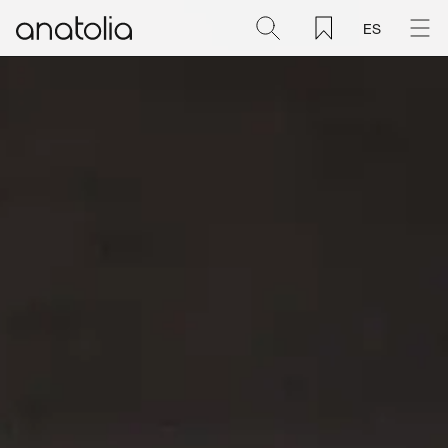
ES
Cerámica + Porcelánico
Piedra natural
Placa sinterizada
Mosaicos
Accesorios
Descubra
Revista