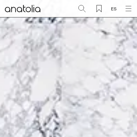
ES
Cerámica + Porcelánico
Piedra natural
Placa sinterizada
Mosaicos
Accesorios
Descubra
Revista