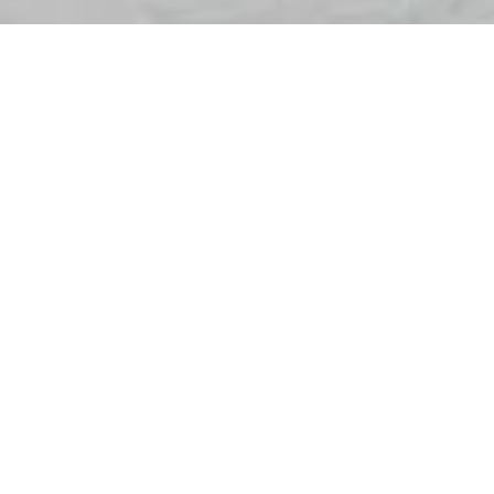
VIOLA ROCCIA®, MÁRMOL.
Vetas violáceas entrelazadas crean una
trama intensa e irregular de formas
orgánicas y movimientos.
FACEBOOK
Motivo que no pasa desapercibido, con
trazas de formaciones rocosas e intensas
PINTEREST
pinceladas de color.
LINKEDIN