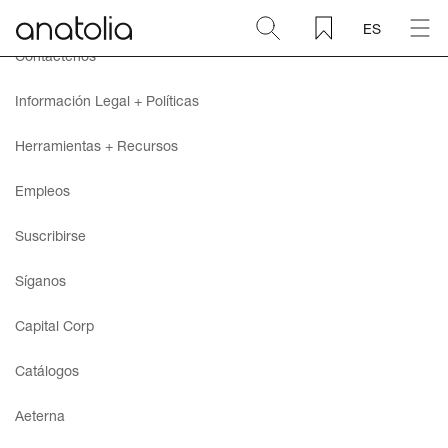
ES
Contáctenos
Cerámica + Porcelánico
Información Legal + Políticas
Piedra natural
Herramientas + Recursos
Empleos
Placa sinterizada
Suscribirse
Mosaicos
Síganos
Accesorios
Capital Corp
Catálogos
Descubra
Aeterna
Revista