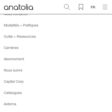
FR
Nous contacter
Céramique + Porcelaine
Modalités + Politiques
Pierre naturelle
Outils + Ressources
Carrières
Dalle sintérisée
Abonnement
Mosaïques
Nous suivre
Accessoires
Capital Corp
Catalogues
Découvrir
Aeterna
Magazine