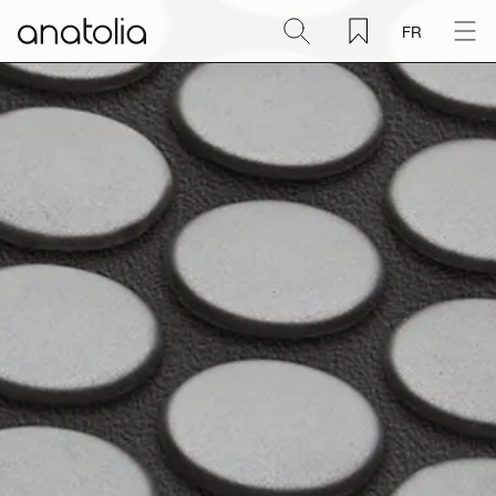
FR
Céramique + Porcelaine
Pierre naturelle
Dalle sintérisée
Mosaïques
Accessoires
Découvrir
Magazine