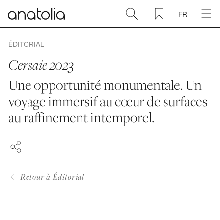
FR
Céramique + Porcelaine
ÉDITORIAL
Cersaie 2023
Pierre naturelle
Une opportunité monumentale. Un
voyage immersif au cœur de surfaces
Dalle sintérisée
FACEBOOK
au raffinement intemporel.
PINTEREST
Mosaïques
LINKEDIN
Accessoires
Retour à Éditorial
Découvrir
Magazine