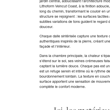
jardin central, adoucissant l'architecture mod
Lithoform Veincut Coast, à la finition adoucie,
long du chemin, transformant le couloir en un
structure se rejoignent : les surfaces tactile
subtiles variations de tons guident le regar
douceur.
Chaque dalle sintérisée capture une texture 
authentiques inspirés de la pierre, créant un
façade et l'intérieur.
Dans la chambre principale, la chaleur s'épa
s'étend sur le sol, ses veines crémeuses fai
captant la lumière douce. Chaque pas est un 
est un refuge serein et intime où le rythme de 
bourdonnement lointain. La texture en couch
surface apportent une sensation de mouveme
complète le confort moderne.