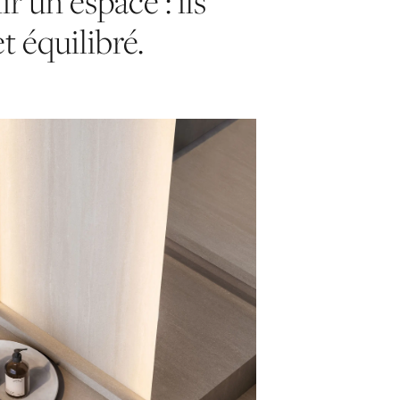
r un espace : ils
t équilibré.