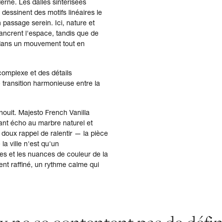
erne. Les dalles sintérisées
 dessinent des motifs linéaires le
 passage serein. Ici, nature et
s ancrent l'espace, tandis que de
d dans un mouvement tout en
complexe et des détails
e transition harmonieuse entre la
nouit. Majesto French Vanilla
sant écho au marbre naturel et
doux rappel de ralentir — la pièce
la ville n'est qu'un
es et les nuances de couleur de la
nt raffiné, un rythme calme qui