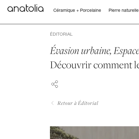
Céramique + Porcelaine
Pierre naturelle
Céramique + Porcelaine
ÉDITORIAL
Pierre naturelle
Évasion urbaine, Espace
FACEBOOK
Découvrir comment le 
Dalle sintérisée
PINTEREST
LINKEDIN
Mosaïques
Accessoires
Retour à Éditorial
Découvrir
Magazine