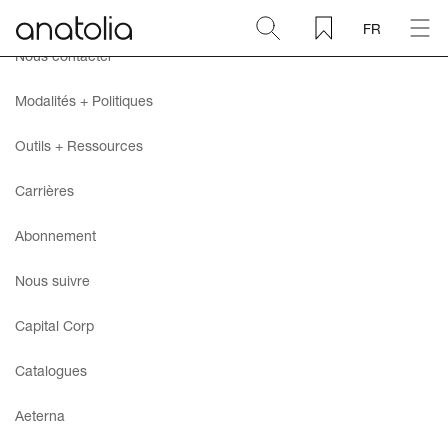
FR
Nous contacter
Céramique + Porcelaine
Modalités + Politiques
Pierre naturelle
Outils + Ressources
Carrières
Dalle sintérisée
Abonnement
Mosaïques
Nous suivre
Accessoires
Capital Corp
Catalogues
Découvrir
Aeterna
Magazine