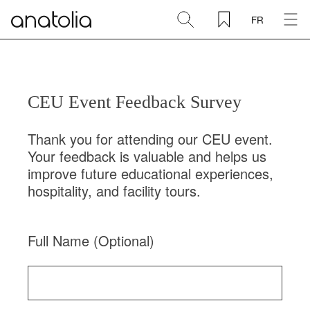
{% include '_header' %}
FR
Céramique + Porcelaine
Pierre naturelle
Dalle sintérisée
Mosaïques
Accessoires
Découvrir
Magazine