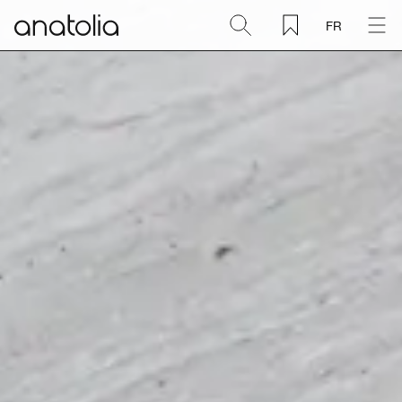
FR
Céramique + Porcelaine
Pierre naturelle
Dalle sintérisée
Mosaïques
Accessoires
Découvrir
Magazine