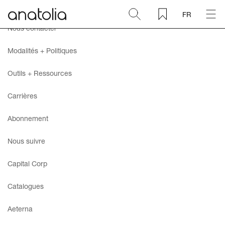
FR
Nous contacter
Céramique + Porcelaine
Modalités + Politiques
Pierre naturelle
Outils + Ressources
Carrières
Dalle sintérisée
Abonnement
Mosaïques
Nous suivre
Accessoires
Capital Corp
Catalogues
Découvrir
Aeterna
Magazine