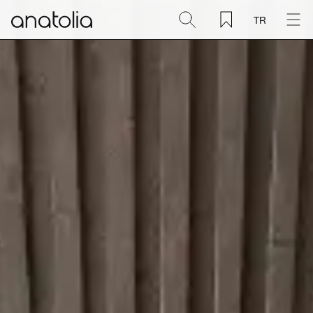
TR
Seramik + Porselen
Doğal Taş
Sinterlenmiş Plaka
Aksesuarlar
Keşfet
Blog