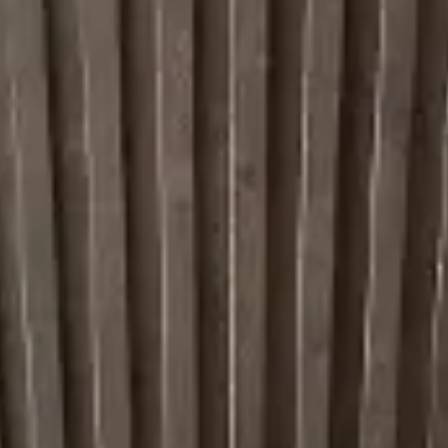
Giriş
Bize ulaşın
Abone Ol