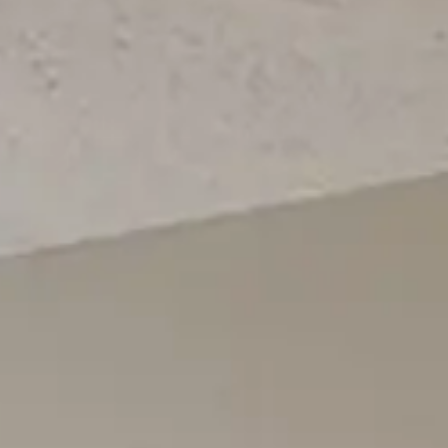
Giriş
Bize ulaşın
Abone Ol