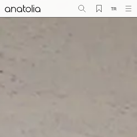
TR
Seramik + Porselen
Doğal Taş
Sinterlenmiş Plaka
Aksesuarlar
Keşfet
Blog