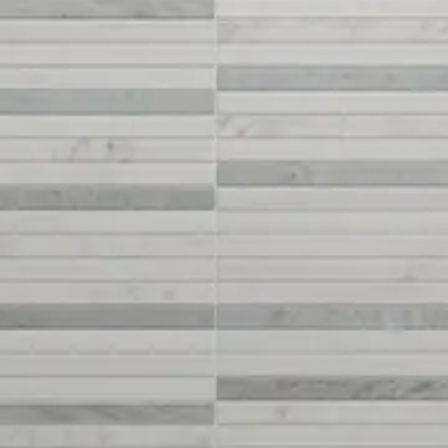
Giriş
Bize ulaşın
Abone Ol