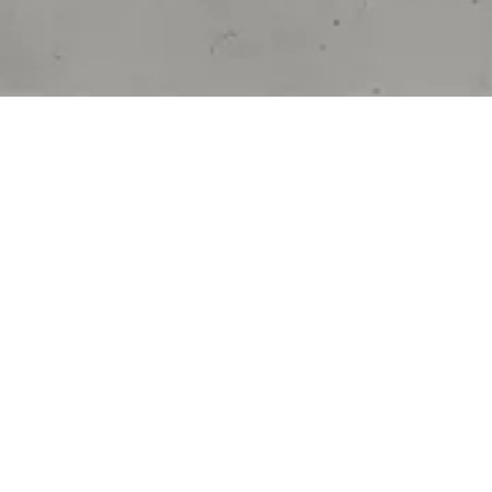
STACKED, UTOPIO ARTISTRY MOZAİK.
Yapısal estetiğin sofistike detaylarla
buluştuğu zamansız yüzeyler.
Düzgün ve yapılandırılmış olan Stacked
mozaik, bir mekana düzen hissi ve sofistike
bir zarafet katar. Bu desen, hem geometrik
FACEBOOK
hem de sanatsal bir şekilde tasarlanmış olup,
mekanlara huzur hissi katar.
PINTEREST
LINKEDIN