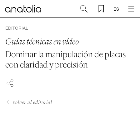
ES
Cerámica + Porcelánico
EDITORIAL
Guías técnicas en vídeo
Piedra natural
Dominar la manipulación de placas
FACEBOOK
con claridad y precisión
Placa sinterizada
PINTEREST
LINKEDIN
Mosaicos
Accesorios
volver al editorial
Descubra
Revista