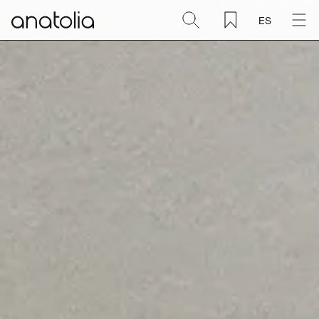
ES
Cerámica + Porcelánico
Piedra natural
Placa sinterizada
Mosaicos
Accesorios
Descubra
Revista