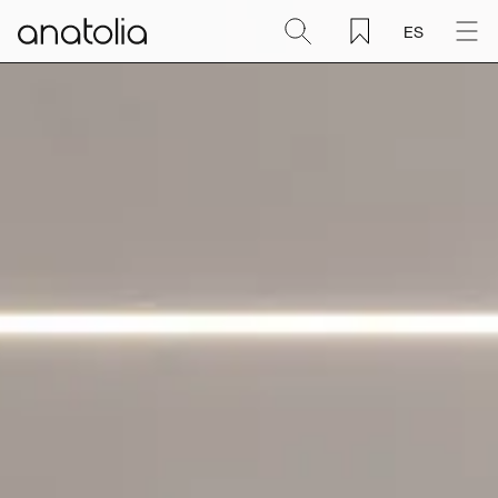
ES
Cerámica + Porcelánico
Piedra natural
Placa sinterizada
Mosaicos
Accesorios
Descubra
Revista