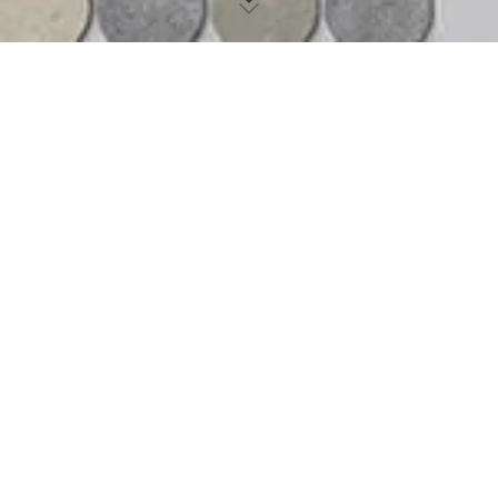
IO.
creando una atmósfera relajante
co, elegante y “sin tiempo”. Este diseño
ezas circulares contempla propuestas
les, brindando una sofisticación y gracia