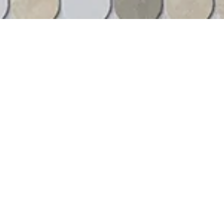
PENNYROUND, MOSAICO ARTÍSTICO UTOP
Tonos complementarios 
en un espacio.
El mosaico Pennyround es clási
FACEBOOK
contemporáneo en pequeñas pi
tanto modernas como tradiciona
PINTEREST
que realzarán el espacio.
LINKEDIN