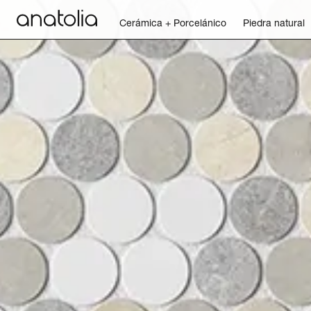
Cerámica + Porcelánico
Piedra natural
Cerámica + Porcelánico
Piedra natural
Placa sinterizada
Mosaicos
Accesorios
Descubra
Revista