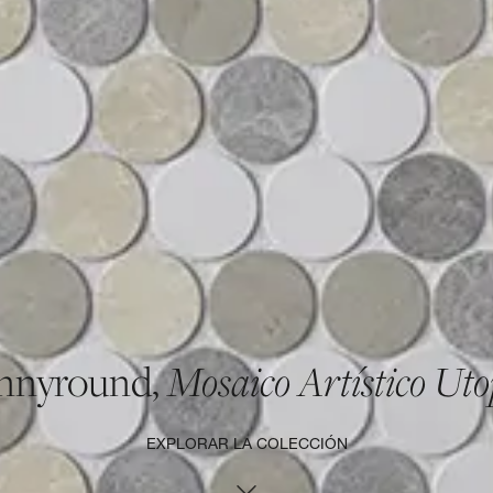
nnyround,
Mosaico Artístico Uto
EXPLORAR LA COLECCIÓN