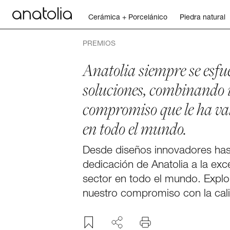
Cerámica + Porcelánico
Piedra natural
Cerámica + Porcelánico
PREMIOS
Anatolia siempre se esfu
Piedra natural
soluciones, combinando i
compromiso que le ha val
Placa sinterizada
en todo el mundo.
Mosaicos
Desde diseños innovadores hast
FACEBOOK
dedicación de Anatolia a la exc
Accesorios
sector en todo el mundo. Explor
PINTEREST
nuestro compromiso con la calid
LINKEDIN
Descubra
Revista