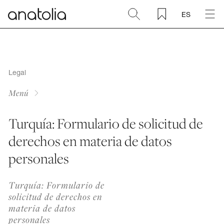
ES
Cerámica + Porcelánico
Piedra natural
Legal
Menú
Placa sinterizada
Turquía: Formulario de solicitud de
Mosaicos
derechos en materia de datos
personales
Accesorios
Turquía: Formulario de
Descubra
solicitud de derechos en
materia de datos
personales
Revista