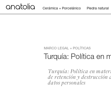
Cerámica + Porcelánico
Piedra natural
Cerámica + Porcelánico
Piedra natural
MARCO LEGAL + POLÍTICAS
Placa sinterizada
Turquía: Política en
Mosaicos
Turquía: Política en mater
de retención y destrucción 
Accesorios
datos personales
Descubra
Revista