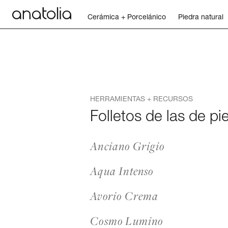
Cerámica + Porcelánico
Piedra natural
Cerámica + Porcelánico
Piedra natural
HERRAMIENTAS + RECURSOS
Placa sinterizada
Folletos de las de pi
Mosaicos
Anciano Grigio
Accesorios
Aqua Intenso
Descubra
Avorio Crema
Cosmo Lumino
Revista