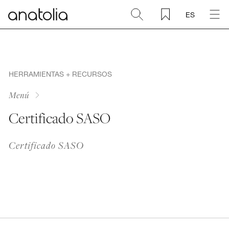
ES
Cerámica + Porcelánico
Piedra natural
HERRAMIENTAS + RECURSOS
Menú
Placa sinterizada
Certificado SASO
Mosaicos
Certificado SASO
Accesorios
Descubra
Revista