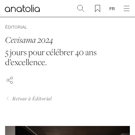
FR
Céramique + Porcelaine
ÉDITORIAL
Cevisama 2024
Pierre naturelle
5 jours pour célébrer 40 ans
FACEBOOK
d’excellence.
Dalle sintérisée
PINTEREST
LINKEDIN
Mosaïques
Accessoires
Retour à Éditorial
Découvrir
Magazine