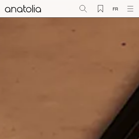
FR
Céramique + Porcelaine
Pierre naturelle
Dalle sintérisée
Mosaïques
Accessoires
Découvrir
Magazine