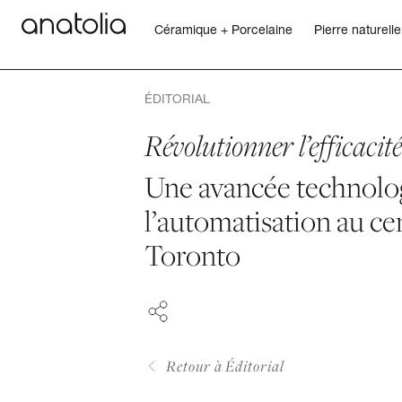
Céramique + Porcelaine
Pierre naturelle
Céramique + Porcelaine
ÉDITORIAL
Pierre naturelle
Révolutionner l’efficacit
Une avancée technolog
Dalle sintérisée
l’automatisation au ce
FACEBOOK
Mosaïques
Toronto
PINTEREST
Accessoires
LINKEDIN
Découvrir
Retour à Éditorial
Magazine