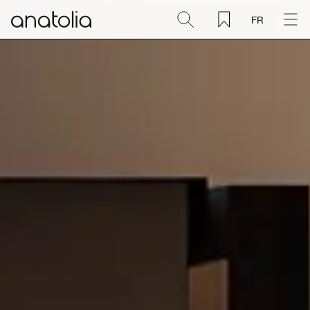
FR
Céramique + Porcelaine
Pierre naturelle
Dalle sintérisée
Mosaïques
Accessoires
Découvrir
Magazine