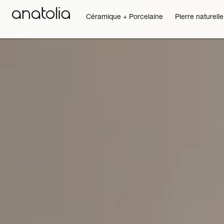
Céramique + Porcelaine
Pierre naturelle
Céramique + Porcelaine
Pierre naturelle
Dalle sintérisée
Mosaïques
Accessoires
Découvrir
Magazine