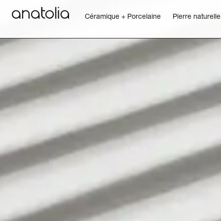
Céramique + Porcelaine
Pierre naturelle
Céramique + Porcelaine
Pierre naturelle
Dalle sintérisée
Mosaïques
Accessoires
Découvrir
Magazine